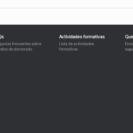
Qs
Actividades formativas
Que
guntas frecuentes sobre
Lista de actividades
Enví
udios de doctorado
formativas
suge